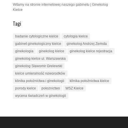
Witamy na stronie internetowej naszego gabinetu | Ginekolog
Kielce
Tagi
badanie cytologiczne kielce
cytologia kielce
gabinet ginekologiczny kielce
ginekolog Andrzej Zemsta
ginekologia
ginekolog kielce
ginekolog kielce rejestracja
ginekolog kielce ul. Warszawska
ginekolog Sławomir Grelewski
kielce umieralność noworodków
klinika położnictwa i ginekologii
klinika położnictwa kielce
porody kielce
położnictwo
WSZ Kielce
wycena świadczeń w ginekologii