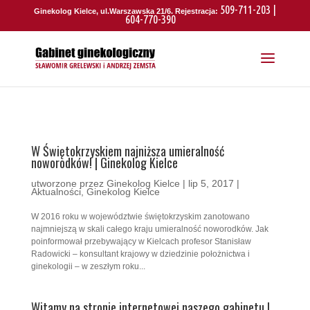
509-711-203 |
Ginekolog Kielce, ul.Warszawska 21/6. Rejestracja:
604-770-390
W Świętokrzyskiem najniższa umieralność
noworodków! | Ginekolog Kielce
utworzone przez
Ginekolog Kielce
|
lip 5, 2017
|
Aktualności
,
Ginekolog Kielce
W 2016 roku w województwie świętokrzyskim zanotowano
najmniejszą w skali całego kraju umieralność noworodków. Jak
poinformował przebywający w Kielcach profesor Stanisław
Radowicki – konsultant krajowy w dziedzinie położnictwa i
ginekologii – w zeszłym roku...
Witamy na stronie internetowej naszego gabinetu |