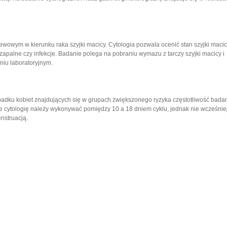
iewowym w kierunku raka szyjki macicy. Cytologia pozwala ocenić stan szyjki maci
zapalne czy infekcje. Badanie polega na pobraniu wymazu z tarczy szyjki macicy i
niu laboratoryjnym.
adku kobiet znajdujących się w grupach zwiększonego ryzyka częstotliwość bada
e cytologię należy wykonywać pomiędzy 10 a 18 dniem cyklu, jednak nie wcześniej
enstruacją.