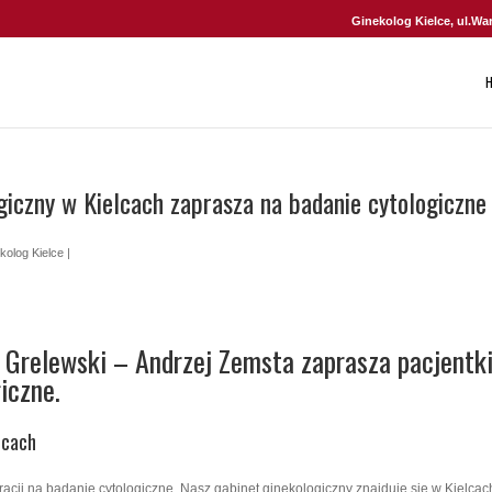
Ginekolog Kielce, ul.Wa
giczny w Kielcach zaprasza na badanie cytologiczne
kolog Kielce
|
 Grelewski – Andrzej Zemsta zaprasza pacjentki
iczne.
lcach
tracji na badanie cytologiczne. Nasz gabinet ginekologiczny znajduje się w Kielcac