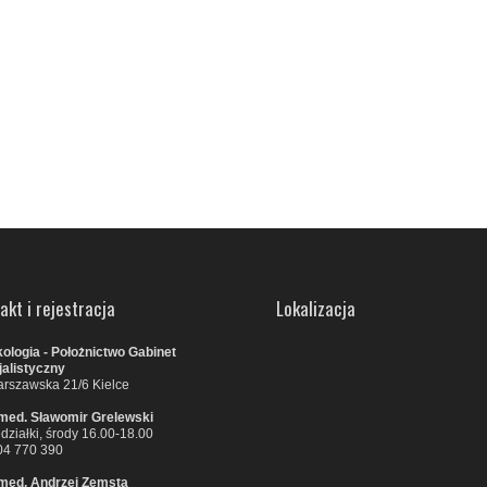
akt i rejestracja
Lokalizacja
ologia - Położnictwo Gabinet
alistyczny
arszawska 21/6 Kielce
 med. Sławomir Grelewski
działki, środy 16.00-18.00
604 770 390
 med. Andrzej Zemsta