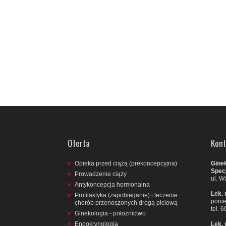
Oferta
Kont
Opieka przed ciążą (prekoncepcyjna)
Ginek
Specj
Prowadzenie ciąży
ul. W
Antykoncepcja hormonalna
Lek.
Profilaktyka (zapobieganie) i leczenie
ponie
chorób przenoszonych drogą płciową
tel. 
Ginekologia - położnictwo
Endokrynologia
Lek.