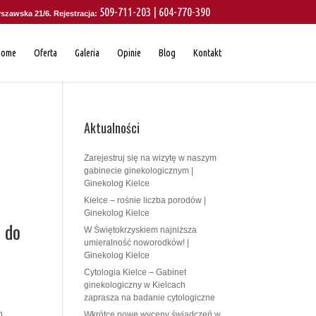
509-711-203 | 604-770-390
rszawska 21/6. Rejestracja:
Home
Oferta
Galeria
Opinie
Blog
Kontakt
Aktualności
Zarejestruj się na wizytę w naszym
gabinecie ginekologicznym |
Ginekolog Kielce
Kielce – rośnie liczba porodów |
Ginekolog Kielce
 do
W Świętokrzyskiem najniższa
umieralność noworodków! |
Ginekolog Kielce
Cytologia Kielce – Gabinet
ginekologiczny w Kielcach
zaprasza na badanie cytologiczne
h,
Wkrótce nowe wyceny świadczeń w