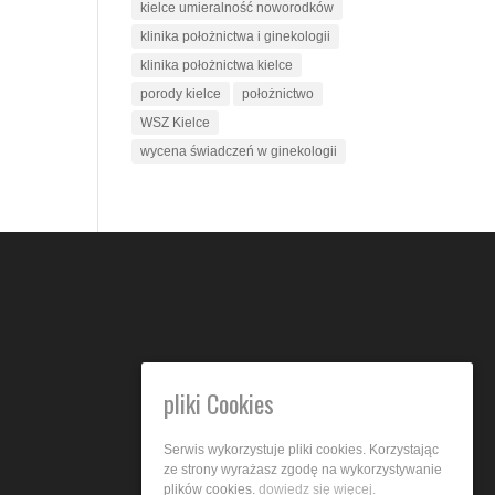
kielce umieralność noworodków
klinika położnictwa i ginekologii
klinika położnictwa kielce
porody kielce
położnictwo
WSZ Kielce
wycena świadczeń w ginekologii
pliki Cookies
Serwis wykorzystuje pliki cookies. Korzystając
ze strony wyrażasz zgodę na wykorzystywanie
plików cookies.
dowiedz się więcej.