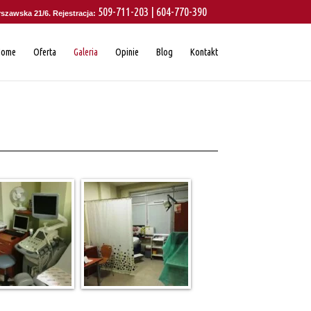
509-711-203 | 604-770-390
rszawska 21/6. Rejestracja:
Home
Oferta
Galeria
Opinie
Blog
Kontakt