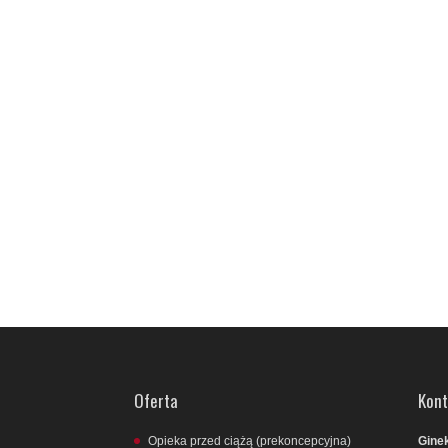
Oferta
Kont
Opieka przed ciążą (prekoncepcyjna)
Ginek