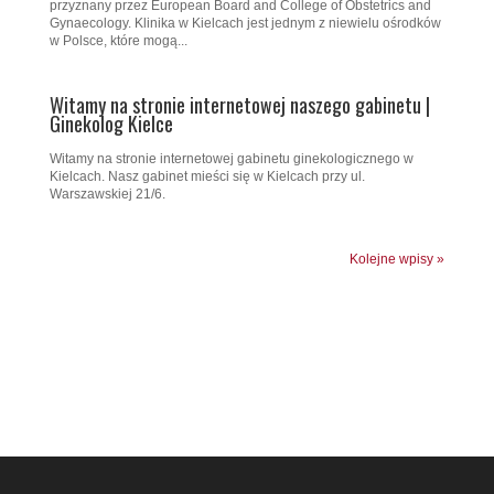
przyznany przez European Board and College of Obstetrics and
Gynaecology. Klinika w Kielcach jest jednym z niewielu ośrodków
w Polsce, które mogą...
Witamy na stronie internetowej naszego gabinetu |
Ginekolog Kielce
Witamy na stronie internetowej gabinetu ginekologicznego w
Kielcach. Nasz gabinet mieści się w Kielcach przy ul.
Warszawskiej 21/6.
Kolejne wpisy »