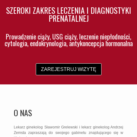
SZEROKI ZAKRES LECZENIA I DIAGNOSTYKI
PRENATALNEJ
Prowadzenie ciąży, USG ciąży, leczenie niepłodności,
cytologia, endokrynologia, antykoncepcja hormonalna
ZAREJESTRUJ WIZYTĘ
O NAS
Lekarz ginekolog Sławomir Grelewski i lekarz ginekolog Andrzej
Zemsta zapraszają do swojego gabinetu znajdującego się w