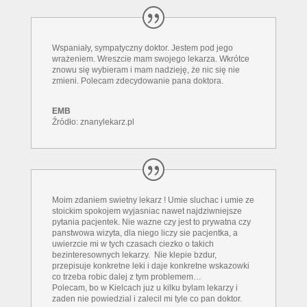
Wspaniały, sympatyczny doktor. Jestem pod jego
wrażeniem. Wreszcie mam swojego lekarza. Wkrótce
znowu się wybieram i mam nadzieję, że nic się nie
zmieni. Polecam zdecydowanie pana doktora.
EMB
Źródło: znanylekarz.pl
Moim zdaniem swietny lekarz ! Umie sluchac i umie ze
stoickim spokojem wyjasniac nawet najdziwniejsze
pytania pacjentek. Nie wazne czy jest to prywatna czy
panstwowa wizyta, dla niego liczy sie pacjentka, a
uwierzcie mi w tych czasach ciezko o takich
bezinteresownych lekarzy. Nie klepie bzdur,
przepisuje konkretne leki i daje konkretne wskazowki
co trzeba robic dalej z tym problemem…
Polecam, bo w Kielcach juz u kilku bylam lekarzy i
zaden nie powiedzial i zalecil mi tyle co pan doktor.