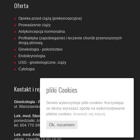
Oferta
Opieka przed ciążą (prekoncepcyjna)
Prowadzenie ciąży
Antykoncepcja hormonalna
Profilaktyka (zapobieganie) i leczenie chorób przenoszonych
drogą płciową
Ginekologia - położnictwo
Endokrynologia
USG - ginekologiczne, ciąży
Cytologia
pliki Cookies
Kontakt i rejestracja
Ginekologia - Położnictwo Gabinet Specjalistyczny
Serwis wykorzystuje pliki cookies. Korzystając
ul. Warszawska 21/6 Kielce
ze strony wyrażasz zgodę na wykorzystywanie
plików cookies.
dowiedz się więcej.
Lek. med. Sławomir Grelewski
poniedziałki, środy 16.00-18.00
Ok, rozumiem
tel. 604 770 390
Lek. med. Andrzej Zemsta
wtorki, czwartki 16.00-18.00