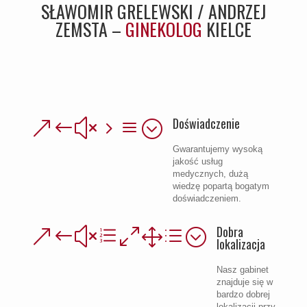
SŁAWOMIR GRELEWSKI / ANDRZEJ
ZEMSTA –
GINEKOLOG
KIELCE
Doświadczenie
&#x5a;
Gwarantujemy wysoką
jakość usług
medycznych, dużą
wiedzę popartą bogatym
doświadczeniem.
Dobra
&#xe01d;
lokalizacja
Nasz gabinet
znajduje się w
bardzo dobrej
lokalizacji przy